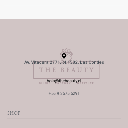
Av. Vitacura 2771, of 1502, Las Condes
hola@thebeauty.cl
+56 9 3575 5291
SHOP