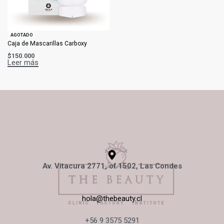
AGOTADO
Caja de Mascarillas Carboxy
$
150.000
Leer más
Av. Vitacura 2771, of 1502, Las Condes
hola@thebeauty.cl
+56 9 3575 5291