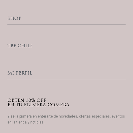
SHOP
Accesorios
Productos Home Care
TBF CHILE
Ribeskin Pro
Zena Cosmetics
The Beauty Blog
Contacto
MI PERFIL
Política de Privacidad
Términos y Condiciones
Mi Cuenta
Lista de Deseos
OBTÉN 10% OFF
Seguimiento de Compras
EN TU PRIMERA COMPRA
Y se la primera en enterarte de novedades, ofertas especiales, eventos
en la tienda y noticias.