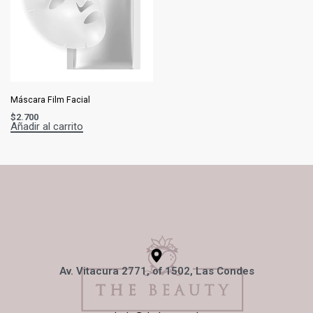
Máscara Film Facial
$
2.700
Añadir al carrito
Av. Vitacura 2771, of 1502, Las Condes