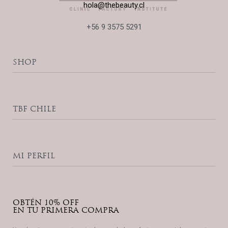
hola@thebeauty.cl
+56 9 3575 5291
SHOP
Accesorios
Productos Home Care
TBF CHILE
Ribeskin Pro
Zena Cosmetics
The Beauty Blog
Contacto
MI PERFIL
Política de Privacidad
Términos y Condiciones
Mi Cuenta
Lista de Deseos
OBTÉN 10% OFF
Seguimiento de Compras
EN TU PRIMERA COMPRA