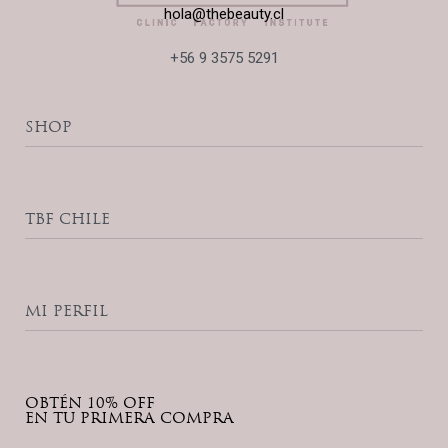
hola@thebeauty.cl
+56 9 3575 5291
SHOP
Accesorios
Productos Home Care
TBF CHILE
Ribeskin Pro
Zena Cosmetics
The Beauty Blog
Contacto
MI PERFIL
Política de Privacidad
Términos y Condiciones
Mi Cuenta
Lista de Deseos
OBTÉN 10% OFF
Seguimiento de Compras
EN TU PRIMERA COMPRA