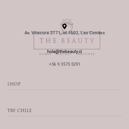
Av. Vitacura 2771, of 1502, Las Condes
hola@thebeauty.cl
+56 9 3575 5291
SHOP
Accesorios
Productos Home Care
TBF CHILE
Ribeskin Pro
Zena Cosmetics
The Beauty Blog